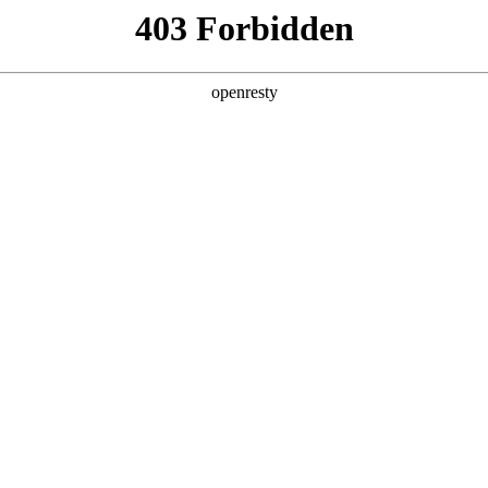
产品及服务
行业解决方案
合作伙伴
投资者关系
国际数码助力零售行业效率跃升
2026 / 01 / 28