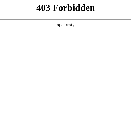
产品及服务
行业解决方案
合作伙伴
投资者关系
科技公司的长期深度合作，构建起覆盖企业数字化转型全产业链、全
的数字化产品技术镜像。